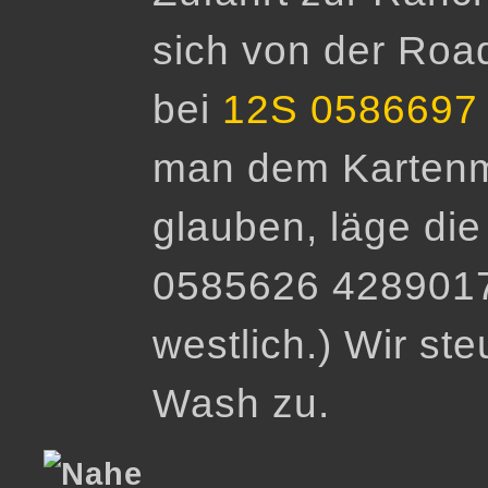
sich von der Roa
bei
12S 0586697
man dem Kartenm
glauben, läge di
0585626 4289017 
westlich.) Wir st
Wash zu.